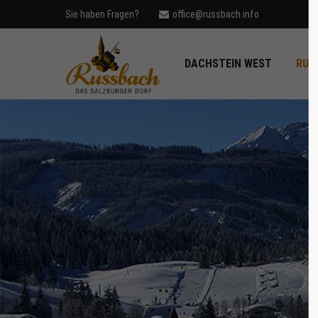
Sie haben Fragen?
office@russbach.info
Login
Supp
DACHSTEIN WEST
RUS
Benutzername
Lorem ip
2
Passwort
Anmelden
We offer
Mon - F
Register
|
Lost your password?