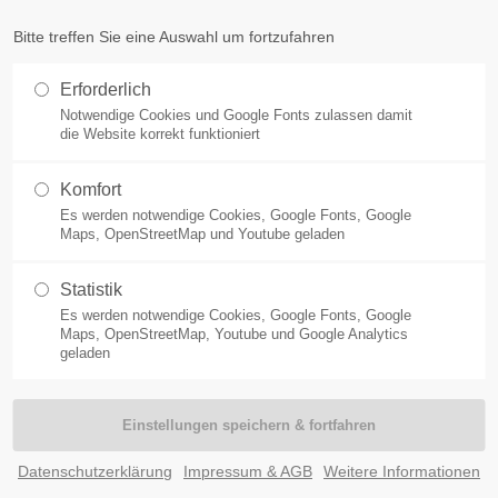
Bitte treffen Sie eine Auswahl um fortzufahren
ort
Get in touch
Erforderlich
SBACH
ABSEITS DER PISTE
AUSFLUGSZIELE
VERANS
Notwendige Cookies und Google Fonts zulassen damit
sum dolor sit amet:
Cybersteel Inc.
die Website korrekt funktioniert
376-293 City Road, Suite 600
San Francisco, CA 94102
Komfort
Es werden notwendige Cookies, Google Fonts, Google
4h
Maps, OpenStreetMap und Youtube geladen
Have any questions?
/ 365days
+44 1234 567 890
Statistik
Es werden notwendige Cookies, Google Fonts, Google
Drop us a line
Maps, OpenStreetMap, Youtube und Google Analytics
info@yourdomain.com
geladen
 support for our customers
ri 8:00am - 5:00pm
(GMT +1)
Datenschutzerklärung
Impressum & AGB
Weitere Informationen