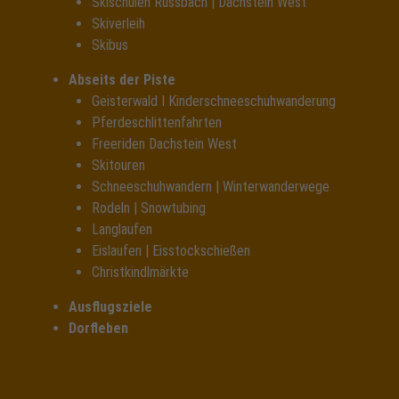
Skischulen Russbach | Dachstein West
Skiverleih
Skibus
Abseits der Piste
Geisterwald I Kinderschneeschuhwanderung
Pferdeschlittenfahrten
Freeriden Dachstein West
Skitouren
Schneeschuhwandern | Winterwanderwege
Rodeln | Snowtubing
Langlaufen
Eislaufen | Eisstockschießen
Christkindlmärkte
Ausflugsziele
Dorfleben