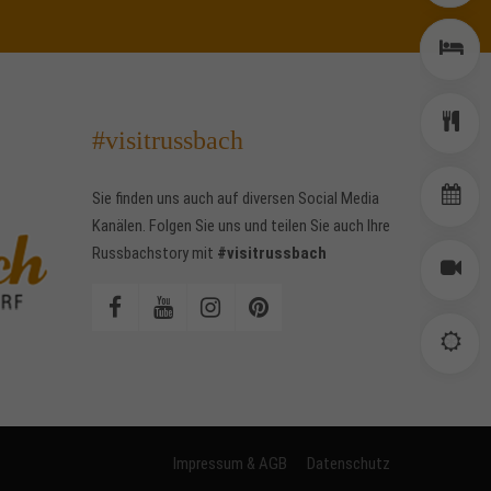
Z
Z
E
E
#visitrussbach
T
T
Sie finden uns auch auf diversen Social Media
Kanälen. Folgen Sie uns und teilen Sie auch Ihre
Russbachstory mit
#visitrussbach
W
W
W
S
Impressum & AGB
Datenschutz