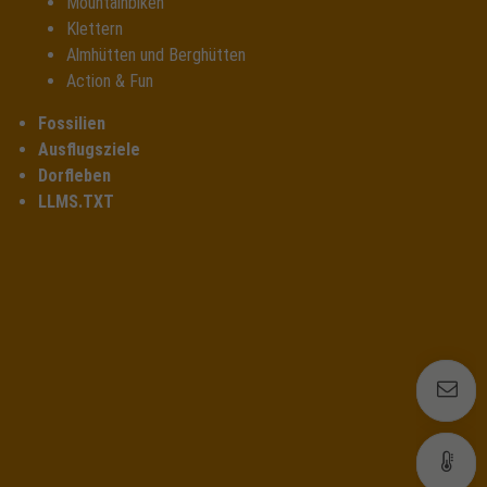
Mountainbiken
Klettern
Almhütten und Berghütten
Action & Fun
Fossilien
Ausflugsziele
Dorfleben
LLMS.TXT
E
E
W
W