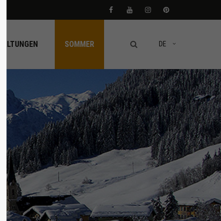
About us
TALTUNGEN
SOMMER
DE
Lorem ipsum dolor sit amet,
consectetuer adipiscing elit.
Aenean commodo ligula eget dolor. Aenean
massa. Cum sociis natoque penatibus et
magnis dis parturient montes, nascetur
ridiculus mus. Donec quam felis, ultricies
nec.