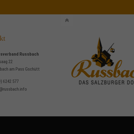
kt
usverband Russbach
saag 22
bach am Pass Gschütt
0) 6242 577
e@russbach.info