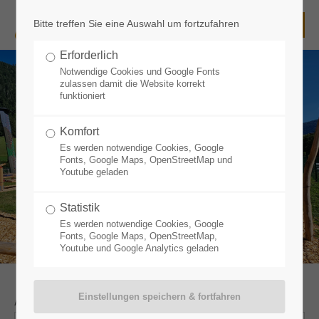
Bitte treffen Sie eine Auswahl um fortzufahren
Login
Erforderlich
Benutzername
Notwendige Cookies und Google Fonts
zulassen damit die Website korrekt
funktioniert
Komfort
Passwort
Es werden notwendige Cookies, Google
Fonts, Google Maps, OpenStreetMap und
Youtube geladen
Statistik
Anmelden
Es werden notwendige Cookies, Google
Fonts, Google Maps, OpenStreetMap,
Youtube und Google Analytics geladen
Register
|
Lost your password?
Support
Anreise
*