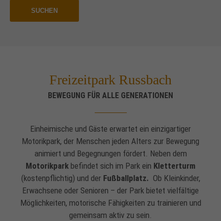
SUCHEN
Drop us a line
info@yourdomain.com
About us
Lorem ipsum dolor sit amet, consectetuer
Freizeitpark Russbach
adipiscing elit.
BEWEGUNG FÜR ALLE GENERATIONEN
Aenean commodo ligula eget dolor. Aenean massa. Cum
sociis natoque penatibus et magnis dis parturient montes,
nascetur ridiculus mus. Donec quam felis, ultricies nec.
Einheimische und Gäste erwartet ein einzigartiger
Motorikpark, der Menschen jeden Alters zur Bewegung
animiert und Begegnungen fördert. Neben dem
Motorikpark
befindet sich im Park ein
Kletterturm
(kostenpflichtig) und der
Fußballplatz.
Ob Kleinkinder,
Erwachsene oder Senioren – der Park bietet vielfältige
Möglichkeiten, motorische Fähigkeiten zu trainieren und
gemeinsam aktiv zu sein.