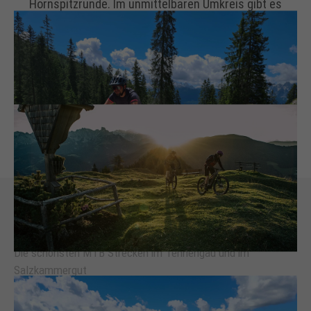
Hornspitzrunde. Im unmittelbaren Umkreis gibt es
zahlreiche Mountainbikestrecken die Sie durch die
schönste Berglandschaft des Salzkammerguts und
dem SalzburgerLand führen. Vorbei an aufregenden
Felsen und lieblichen Seen. Natürlich darf es auch nicht
an gemütlichen
Hütten
für eine Bikeeinkehr fehlen.
Die schönsten MTB Strecken im Tennengau und im
Salzkammergut
3 Tage - 30 Almen - 143 km - 4.070 hm
Touren auf die jeder abfährt!
Salzburger Almentour