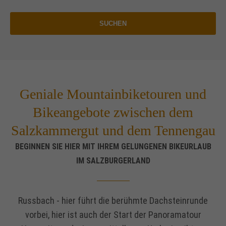
Drop us a line
SUCHEN
info@yourdomain.com
About us
Lorem ipsum dolor sit amet, consectetuer
adipiscing elit.
Geniale Mountainbiketouren und
Aenean commodo ligula eget dolor. Aenean massa. Cum
Bikeangebote zwischen dem
sociis natoque penatibus et magnis dis parturient montes,
Salzkammergut und dem Tennengau
nascetur ridiculus mus. Donec quam felis, ultricies nec.
BEGINNEN SIE HIER MIT IHREM GELUNGENEN BIKEURLAUB
IM SALZBURGERLAND
Russbach - hier führt die berühmte Dachsteinrunde
vorbei, hier ist auch der Start der Panoramatour