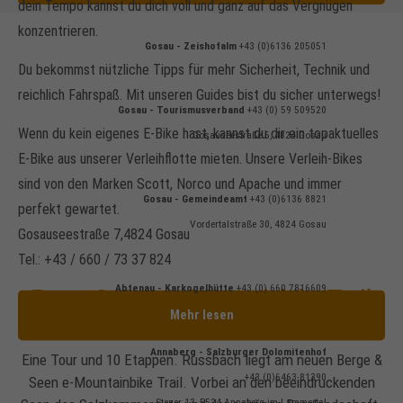
dein Tempo kannst du dich voll und ganz auf das Vergnügen
konzentrieren.
Gosau -
Zeishofalm
+43 (0)
6136 205051
Du bekommst nützliche Tipps für mehr Sicherheit, Technik und
reichlich Fahrspaß. Mit unseren Guides bist du sicher unterwegs!
Gosau - Tourismusverband
+43 (0) 59 509520
Wenn du kein eigenes E-Bike hast, kannst du dir ein topaktuelles
Gosauseestraße 5, 4824 Gosau
E-Bike aus unserer Verleihflotte mieten. Unsere Verleih-Bikes
sind von den Marken Scott, Norco und Apache und immer
Gosau - Gemeindeamt
+43 (0)6136 8821
perfekt gewartet.
Vordertalstraße 30, 4824 Gosau
Gosauseestraße 7,4824 Gosau
Tel.: +43 / 660 / 73 37 824
Abtenau - Karkogelhütte
+43 (0) 660 7816609
Berge & Seen e-Mountainbike Trail
Mehr lesen
Annaberg - Salzburger Dolomitenhof
Eine Tour und 10 Etappen. Russbach liegt am neuen Berge &
+43 (0)6463 81390
Seen e-Mountainbike Trail. Vorbei an den beeindruckenden
Steuer 13, 5524 Annaberg im Lammertal