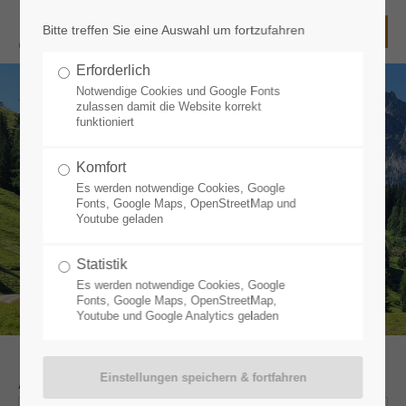
Bitte treffen Sie eine Auswahl um fortzufahren
Login
Erforderlich
Benutzername
Notwendige Cookies und Google Fonts
zulassen damit die Website korrekt
funktioniert
Komfort
Passwort
Es werden notwendige Cookies, Google
Fonts, Google Maps, OpenStreetMap und
Youtube geladen
Statistik
Anmelden
Es werden notwendige Cookies, Google
Fonts, Google Maps, OpenStreetMap,
Youtube und Google Analytics geladen
Register
|
Lost your password?
Support
Anreise
*