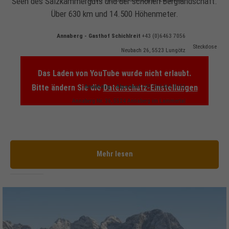
Seen des Salzkammerguts und der schönen Berglandschaft.
Über 630 km und 14.500 Höhenmeter.
Annaberg - Gasthof Schichlreit
+43 (0)6463 7056
Steckdose auss
Neubach 26, 5523 Lungötz
Das Laden von YouTube wurde nicht erlaubt.
Annaberg - Alpenhof
+43 (0)6463 8152
Bitte ändern Sie die
Datenschutz-Einstellungen
Annaberg Nr. 36, 5524 Annaberg im Lammertal
E-
Mehr lesen